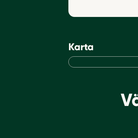
Karta
Kartan är en statisk 
Vä