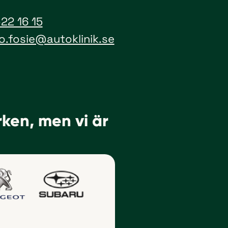
22 16 15
.fosie@autoklinik.se
rken, men vi är