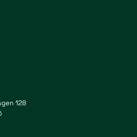
ägen 128
ö