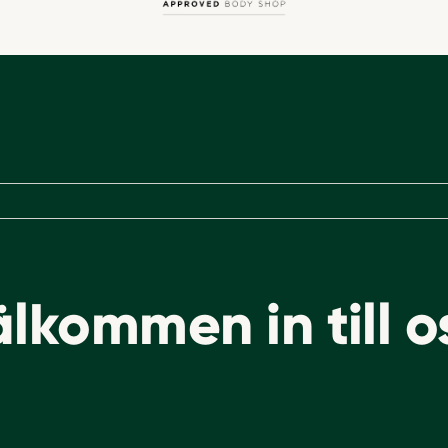
bild och visar Agnesfridsvägen 128, 213 63 
lkom­men in till o