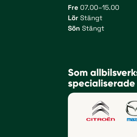
Fre
07.00–15.00
Lör
Stängt
Sön
Stängt
Som allbils­ver
speciali­serade