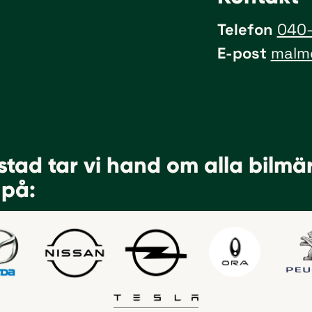
Telefon
040-
E-post
malmo
kstad tar vi hand om alla bil­mä
 på: