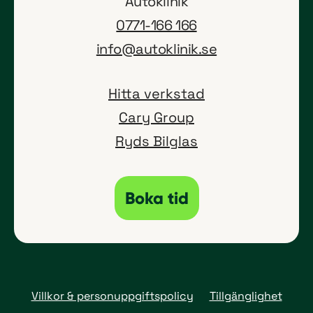
Autoklinik
0771-166 166
info@autoklinik.se
Hitta verkstad
(öppnas i ny flik)
Cary Group
(öppnas i ny flik)
Ryds Bilglas
Boka tid
Villkor & personuppgiftspolicy
Tillgänglighet